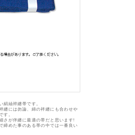
い絹紬袢纏帯です。
袢纏には勿論、綿の袢纏にも合わせや
です。
細さが伴纏に最適の帯だと思います!
で締めた事のある帯の中では一番良い
!