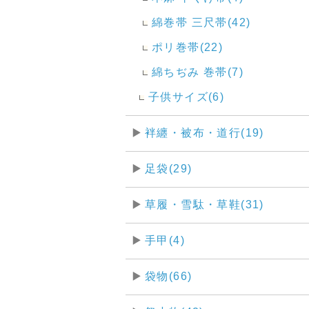
綿巻帯 三尺帯(42)
ポリ巻帯(22)
綿ちぢみ 巻帯(7)
子供サイズ(6)
袢纏・被布・道行(19)
足袋(29)
草履・雪駄・草鞋(31)
手甲(4)
袋物(66)