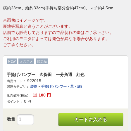
横約23cm、縦約33cm(手持ち部分含約47cm)、マチ約4,5cm
※画像はイメージです。
裏地等写真と違うことがございます。
店舗でも販売しておりますので品切れの際はご了承下さい。
ご利用のモニタによっては発色が異なる場合があります。
ご了承ください。
NEW
オススメ
限定品
手提げバンブー 久保田 一分角通 紅色
922015
商品コード：
袋物
>
手提げ(バンブー・革・紐)
関連カテゴリ：
12,100
円
販売価格(税込)：
0
Pt
ポイント：
数量
カートに入れる