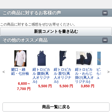
この商品に対するお客様の声
この商品に対するご感想をぜひお寄せください。
新規コメントを書き込む
その他のオススメ商品
鯉口・綿
紺トロピカ
紺トロピカ
紺トロピカ
ビニール 
<
>
絽・七分袖
ル 腹掛(凧
ル 股引(凧
ル・わらじ
らじ ベー
人オリジナ
人オリジナ
掛け(凧人オ
ュ
ル)
ル)
リジナル)
2,600
6,600～
5,500 円
5,500 円
3,850 円
7,700 円
商品一覧に戻る