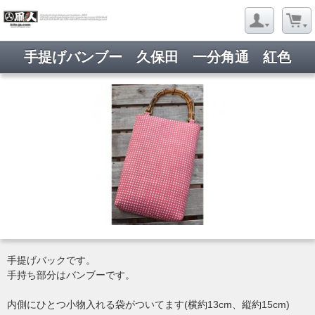
手提げバンブー 久保田 一分角通 紅色
手提げバックです。
手持ち部分はバンブーです。
内側にひとつ小物入れる袋がついてます(横約13cm、縦約15cm)