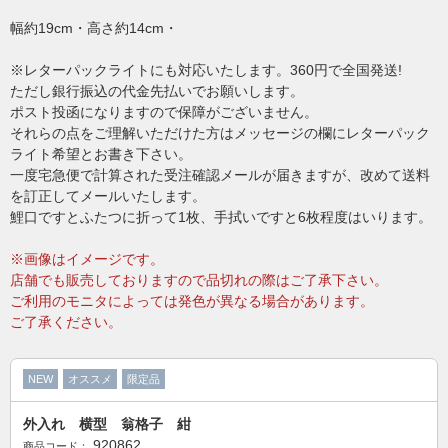
幅約19cm・高さ約14cm・
※レターパックライトにも対応いたします。360円で全国発送!
ただし銀行振込の代金先払いでお願いします。
ポスト投函になりますので保障がございません。
それらの点をご理解いただけた方はメッセージの欄にレターパック
ライト希望とお書き下さい。
一度宅急便で計算された受注確認メールが届きますが、改めて送料
を訂正してメールいたします。
鯉口ですとふたつに折って1枚、手拭いですと6枚程度はいります。
※画像はイメージです。
店舗でも販売しておりますので品切れの際はご了承下さい。
ご利用のモニタによっては発色が異なる場合があります。
ご了承ください。
NEW
オススメ
限定品
外入れ 横型 翁格子 紺
920862
商品コード：